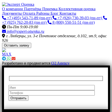
О компании
Партнёры
Приемка
Коллективная оценка
Документы
Оплата
Районы
Блог
Контакты
+7 (495) 543-71-89
(пн-пт)
+7 (926) 730-39-03
(пн-пт)
+7 (925) 762-20-83
(пн-пт)
8 (800) 550-51-51
(пн-пт)
Пн-Пт 9:00-19:00
info@expert-otsenka.ru
г. Люберцы, ул. 3-е Почтовое отделение, д.102, эт.9, офис
926
Оставить заявку
Разработано и продвигается
Q2 Agency