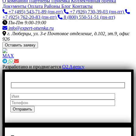
О компании
Партнёры
Приемка
Коллективная оценка
Документы
Оплата
Районы
Блог
Контакты
+7 (495) 543-71-89
(пн-пт)
+7 (926) 730-39-03
(пн-пт)
+7 (925) 762-20-83
(пн-пт)
8 (800) 550-51-51
(пн-пт)
Пн-Пт 9:00-19:00
info@expert-otsenka.ru
г. Люберцы, ул. 3-е Почтовое отделение, д.102, эт.9, офис
926
Оставить заявку
Разработано и продвигается
Q2 Agency