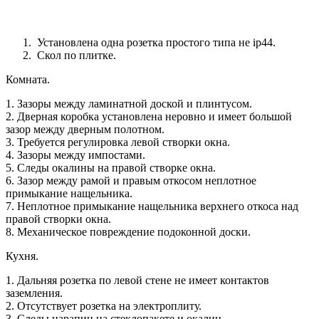
Установлена одна розетка простого типа не ip44.
Скол по плитке.
Комната.
1. Зазоры между ламинатной доской и плинтусом.
2. Дверная коробка установлена неровно и имеет большой
зазор между дверным полотном.
3. Требуется регулировка левой створки окна.
4. Зазоры между импостами.
5. Следы окалины на правой створке окна.
6. Зазор между рамой и правым откосом неплотное
примыкание нащельника.
7. Неплотное примыкание нащельника верхнего откоса над
правой створки окна.
8. Механическое повреждение подоконной доски.
Кухня.
1. Дальняя розетка по левой стене не имеет контактов
заземления.
2. Отсутствует розетка на электроплиту.
3. Следы царапин на стеклопакете и окалин.