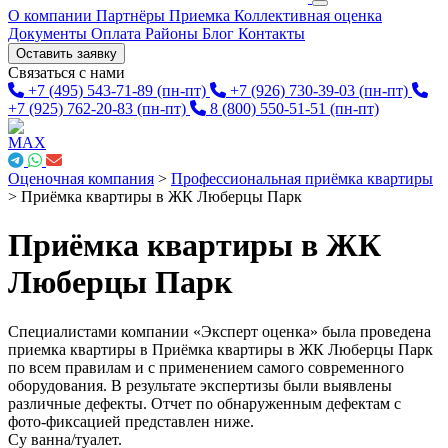
О компании
Партнёры
Приемка
Коллективная оценка
Документы
Оплата
Районы
Блог
Контакты
Оставить заявку
Связаться с нами
+7 (495) 543-71-89
(пн-пт)
+7 (926) 730-39-03
(пн-пт)
+7 (925) 762-20-83
(пн-пт)
8 (800) 550-51-51
(пн-пт)
Оценочная компания
>
Профессиональная приёмка квартиры
>
Приёмка квартиры в ЖК Люберцы Парк
Приёмка квартиры в ЖК
Люберцы Парк
Специалистами компании «Эксперт оценка» была проведена
приемка квартиры в Приёмка квартиры в ЖК Люберцы Парк
по всем правилам и с применением самого современного
оборудования. В результате экспертизы были выявлены
различные дефекты. Отчет по обнаруженным дефектам с
фото-фиксацией представлен ниже.
Су ванна/туалет.