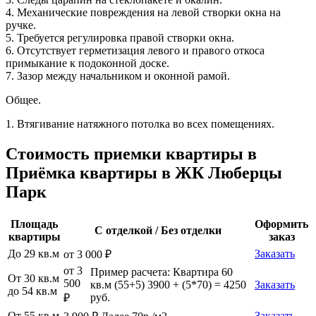
4. Механические повреждения на левой створки окна на
ручке.
5. Требуется регулировка правой створки окна.
6. Отсутствует герметизация левого и правого откоса
примыкание к подоконной доске.
7. Зазор между начальником и оконной рамой.
Общее.
1. Втягивание натяжного потолка во всех помещениях.
Стоимость приемки квартиры в
Приёмка квартиры в ЖК Люберцы
Парк
Площадь
Оформить
С отделкой / Без отделки
квартиры
заказ
До 29 кв.м
Заказать
от 3 000 ₽
от 3
Пример расчета: Квартира 60
От 30 кв.м
500
кв.м (55+5) 3900 + (5*70) = 4250
Заказать
до 54 кв.м
руб.
₽
От 55 кв.м
Заказать