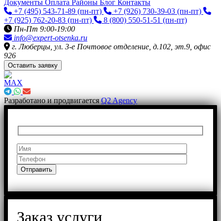
Документы
Оплата
Районы
Блог
Контакты
+7 (495) 543-71-89
(пн-пт)
+7 (926) 730-39-03
(пн-пт)
+7 (925) 762-20-83
(пн-пт)
8 (800) 550-51-51
(пн-пт)
Пн-Пт 9:00-19:00
info@expert-otsenka.ru
г. Люберцы, ул. 3-е Почтовое отделение, д.102, эт.9, офис
926
Оставить заявку
Разработано и продвигается
Q2 Agency
Заказ услуги