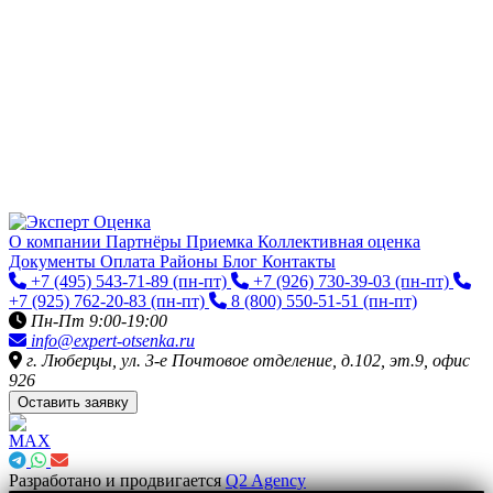
О компании
Партнёры
Приемка
Коллективная оценка
Документы
Оплата
Районы
Блог
Контакты
+7 (495) 543-71-89
(пн-пт)
+7 (926) 730-39-03
(пн-пт)
+7 (925) 762-20-83
(пн-пт)
8 (800) 550-51-51
(пн-пт)
Пн-Пт 9:00-19:00
info@expert-otsenka.ru
г. Люберцы, ул. 3-е Почтовое отделение, д.102, эт.9, офис
926
Оставить заявку
Разработано и продвигается
Q2 Agency