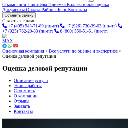
О компании
Партнёры
Приемка
Коллективная оценка
Документы
Оплата
Районы
Блог
Контакты
Оставить заявку
Связаться с нами
+7 (495) 543-71-89
(пн-пт)
+7 (926) 730-39-03
(пн-пт)
+7 (925) 762-20-83
(пн-пт)
8 (800) 550-51-51
(пн-пт)
Оценочная компания
>
Все услуги по оценке и экспертизе
>
Оценка деловой репутации
Оценка деловой репутации
Описание услуги
Этапы работы
Стоимость
О компании
Отзывы
Заказать
Контакты