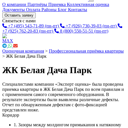
О компании
Партнёры
Приемка
Коллективная оценка
Документы
Оплата
Районы
Блог
Контакты
Оставить заявку
Связаться с нами
+7 (495) 543-71-89
(пн-пт)
+7 (926) 730-39-03
(пн-пт)
+7 (925) 762-20-83
(пн-пт)
8 (800) 550-51-51
(пн-пт)
Оценочная компания
>
Профессиональная приёмка квартиры
>
ЖК Белая Дача Парк
ЖК Белая Дача Парк
Специалистами компании «Эксперт оценка» была проведена
приемка квартиры в ЖК Белая Дача Парк по всем правилам и
с применением самого современного оборудования. В
результате экспертизы были выявлены различные дефекты.
Отчет по обнаруженным дефектам с фото-фиксацией
представлен ниже.
Коридор
1. Зазоры между молдингом примыкания к натяжному