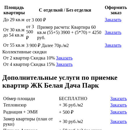
Площадь
Оформить
С отделкой / Без отделки
квартиры
заказ
До 29 кв.м
Заказать
от 3 000 ₽
от 3
Пример расчета: Квартира 60
От 30 кв.м
500
кв.м (55+5) 3900 + (5*70) = 4250
Заказать
до 54 кв.м
руб.
₽
От 55 кв.м
Заказать
3 900 ₽ Далее 70р./м2
Коллективные скидки
От 2 квартир
Скидка 10%
Заказать
От 4 квартир
Скидка 15%
Заказать
Дополнительные услуги по приемке
квартир ЖК Белая Дача Парк
Обмер площади
БЕСПЛАТНО
Заказать
Тепловизор
+ 36 руб./м2
Заказать
Радиация + ЭМИ
Заказать
+ 500 ₽
Замер квартиры (план от
+ 30 руб./м2
Заказать
руки)