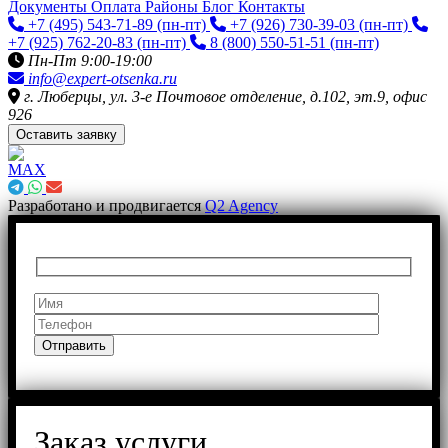
Документы
Оплата
Районы
Блог
Контакты
+7 (495) 543-71-89
(пн-пт)
+7 (926) 730-39-03
(пн-пт)
+7 (925) 762-20-83
(пн-пт)
8 (800) 550-51-51
(пн-пт)
Пн-Пт 9:00-19:00
info@expert-otsenka.ru
г. Люберцы, ул. 3-е Почтовое отделение, д.102, эт.9, офис
926
Оставить заявку
Разработано и продвигается
Q2 Agency
Заказ услуги