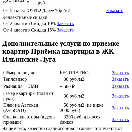
до 54 кв.м
руб.
₽
От 55 кв.м
Заказать
3 900 ₽ Далее 70р./м2
Коллективные скидки
От 2 квартир
Скидка 10%
Заказать
От 4 квартир
Скидка 15%
Заказать
Дополнительные услуги по приемке
квартир Приёмка квартиры в ЖК
Ильинские Луга
Обмер площади
БЕСПЛАТНО
Заказать
Тепловизор
+ 36 руб./м2
Заказать
Радиация + ЭМИ
Заказать
+ 500 ₽
Замер квартиры (план от
+ 30 руб./м2
Заказать
руки)
План на Автокад
+ 50 руб./м2 (не ниже
Заказать
(AvtoCAD)
2000 руб.)
Оценка квартиры (в день
+ 3200 руб. для всех
Заказать
приемки)
банков
Чаще всего, качество сданного нового жилья отличается от