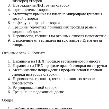
низ торец створок
Повреждение ЛКП ручек створок
скрип петель створок
отсутствует крышка на клапане микропроветривания
правой створки
люфт ручки правой створки
Трещины герметика примыкания профиля рамы к
подоконной доске
Неровности, трещины на оконных откосах повсеместно
Отклонение от вертикали на всю высоту 15 мм левая
створка
Оконный блок 2: Комната
Царапины на ПВХ профиле вертикального импоста
Царапина на ПВХ профиле правой створки возле ручки
Механические повреждения профиля левой и правой
створки низ торца створки
Неровности, трещины, пятна на оконных откосах
повсеместно
Регулировка левой створки
Трещина на подоконной доске
Общее
Требуется регулировка всех створок