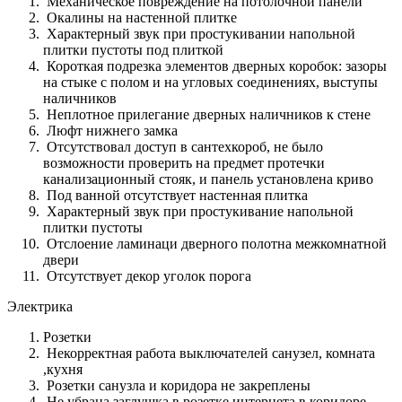
Механическое повреждение на потолочной панели
Окалины на настенной плитке
Характерный звук при простукивании напольной
плитки пустоты под плиткой
Короткая подрезка элементов дверных коробок: зазоры
на стыке с полом и на угловых соединениях, выступы
наличников
Неплотное прилегание дверных наличников к стене
Люфт нижнего замка
Отсутствовал доступ в сантехкороб, не было
возможности проверить на предмет протечки
канализационный стояк, и панель установлена криво
Под ванной отсутствует настенная плитка
Характерный звук при простукивание напольной
плитки пустоты
Отслоение ламинаци дверного полотна межкомнатной
двери
Отсутствует декор уголок порога
Электрика
Розетки
Некорректная работа выключателей санузел, комната
,кухня
Розетки санузла и коридора не закреплены
Не убрана заглушка в розетке интернета в коридоре