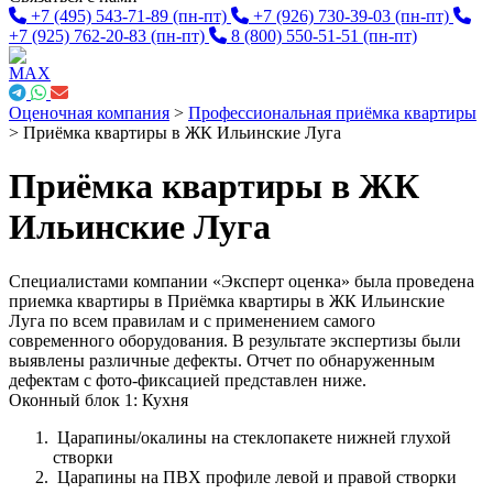
+7 (495) 543-71-89
(пн-пт)
+7 (926) 730-39-03
(пн-пт)
+7 (925) 762-20-83
(пн-пт)
8 (800) 550-51-51
(пн-пт)
Оценочная компания
>
Профессиональная приёмка квартиры
>
Приёмка квартиры в ЖК Ильинские Луга
Приёмка квартиры в ЖК
Ильинские Луга
Специалистами компании «Эксперт оценка» была проведена
приемка квартиры в Приёмка квартиры в ЖК Ильинские
Луга по всем правилам и с применением самого
современного оборудования. В результате экспертизы были
выявлены различные дефекты. Отчет по обнаруженным
дефектам с фото-фиксацией представлен ниже.
Оконный блок 1: Кухня
Царапины/окалины на стеклопакете нижней глухой
створки
Царапины на ПВХ профиле левой и правой створки