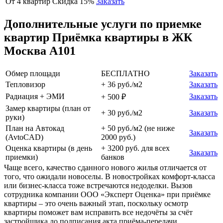
От 4 квартир
Скидка 15%
Заказать
Дополнительные услуги по приемке
квартир Приёмка квартиры в ЖК
Москва А101
Обмер площади
БЕСПЛАТНО
Заказать
Тепловизор
+ 36 руб./м2
Заказать
Радиация + ЭМИ
Заказать
+ 500 ₽
Замер квартиры (план от
+ 30 руб./м2
Заказать
руки)
План на Автокад
+ 50 руб./м2 (не ниже
Заказать
(AvtoCAD)
2000 руб.)
Оценка квартиры (в день
+ 3200 руб. для всех
Заказать
приемки)
банков
Чаще всего, качество сданного нового жилья отличается от
того, что ожидали новоселы. В новостройках комфорт-класса
или бизнес-класса тоже встречаются недоделки. Вызов
сотрудника компании ООО «Эксперт Оценка» при приёмке
квартиры – это очень важный этап, поскольку осмотр
квартиры поможет вам исправить все недочёты за счёт
застройщика до подписания акта приёма-передачи.