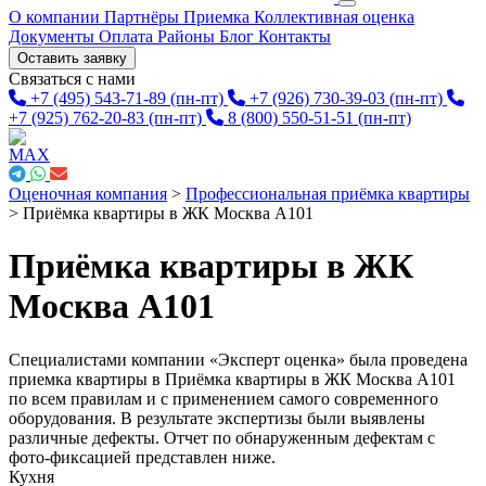
О компании
Партнёры
Приемка
Коллективная оценка
Документы
Оплата
Районы
Блог
Контакты
Оставить заявку
Связаться с нами
+7 (495) 543-71-89
(пн-пт)
+7 (926) 730-39-03
(пн-пт)
+7 (925) 762-20-83
(пн-пт)
8 (800) 550-51-51
(пн-пт)
Оценочная компания
>
Профессиональная приёмка квартиры
>
Приёмка квартиры в ЖК Москва А101
Приёмка квартиры в ЖК
Москва А101
Специалистами компании «Эксперт оценка» была проведена
приемка квартиры в Приёмка квартиры в ЖК Москва А101
по всем правилам и с применением самого современного
оборудования. В результате экспертизы были выявлены
различные дефекты. Отчет по обнаруженным дефектам с
фото-фиксацией представлен ниже.
Кухня