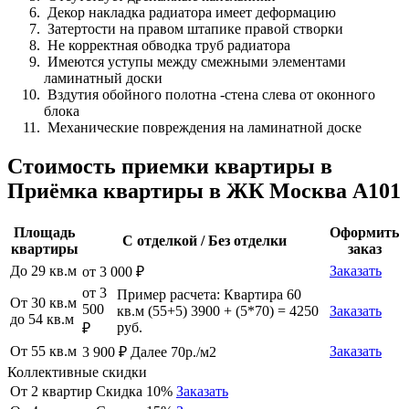
Декор накладка радиатора имеет деформацию
Затертости на правом штапике правой створки
Не корректная обводка труб радиатора
Имеются уступы между смежными элементами
ламинатный доски
Вздутия обойного полотна -стена слева от оконного
блока
Механические повреждения на ламинатной доске
Стоимость приемки квартиры в
Приёмка квартиры в ЖК Москва А101
Площадь
Оформить
С отделкой / Без отделки
квартиры
заказ
До 29 кв.м
Заказать
от 3 000 ₽
от 3
Пример расчета: Квартира 60
От 30 кв.м
500
кв.м (55+5) 3900 + (5*70) = 4250
Заказать
до 54 кв.м
руб.
₽
От 55 кв.м
Заказать
3 900 ₽ Далее 70р./м2
Коллективные скидки
От 2 квартир
Скидка 10%
Заказать