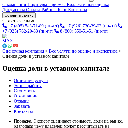
О компании
Партнёры
Приемка
Коллективная оценка
Документы
Оплата
Районы
Блог
Контакты
Оставить заявку
Связаться с нами
+7 (495) 543-71-89
(пн-пт)
+7 (926) 730-39-03
(пн-пт)
+7 (925) 762-20-83
(пн-пт)
8 (800) 550-51-51
(пн-пт)
Оценочная компания
>
Все услуги по оценке и экспертизе
>
Оценка доли в уставном капитале
Оценка доли в уставном капитале
Описание услуги
Этапы работы
Стоимость
О компании
Отзывы
Заказать
Контакты
Продажа. Эксперт оценивает стоимость доли на рынке,
благодаря чему владелец может рассчитывать на