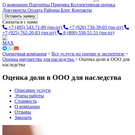
О компании
Партнёры
Приемка
Коллективная оценка
Документы
Оплата
Районы
Блог
Контакты
Оставить заявку
Связаться с нами
+7 (495) 543-71-89
(пн-пт)
+7 (926) 730-39-03
(пн-пт)
+7 (925) 762-20-83
(пн-пт)
8 (800) 550-51-51
(пн-пт)
Оценочная компания
>
Все услуги по оценке и экспертизе
>
Оценка имущества для наследства
>
Оценка доли в ООО для
наследства
Оценка доли в ООО для наследства
Описание услуги
Этапы работы
Стоимость
О компании
Отзывы
Заказать