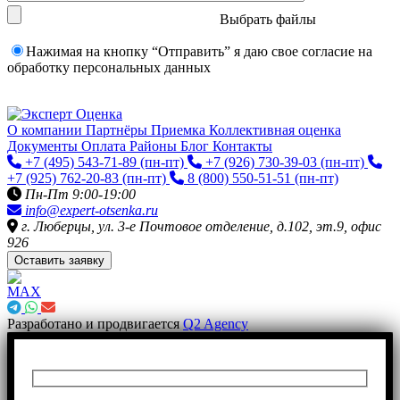
Выбрать файлы
Нажимая на кнопку “Отправить” я даю свое согласие на
обработку персональных данных
О компании
Партнёры
Приемка
Коллективная оценка
Документы
Оплата
Районы
Блог
Контакты
+7 (495) 543-71-89
(пн-пт)
+7 (926) 730-39-03
(пн-пт)
+7 (925) 762-20-83
(пн-пт)
8 (800) 550-51-51
(пн-пт)
Пн-Пт 9:00-19:00
info@expert-otsenka.ru
г. Люберцы, ул. 3-е Почтовое отделение, д.102, эт.9, офис
926
Оставить заявку
Разработано и продвигается
Q2 Agency