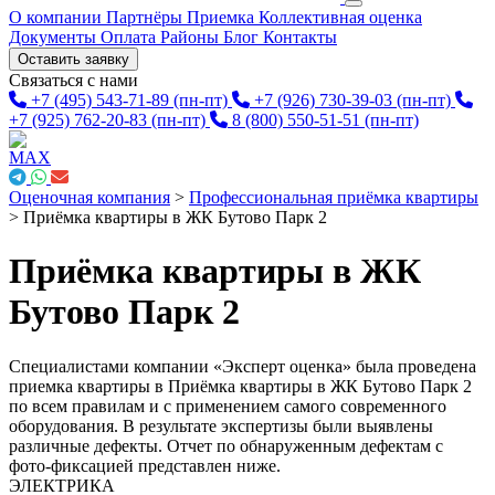
О компании
Партнёры
Приемка
Коллективная оценка
Документы
Оплата
Районы
Блог
Контакты
Оставить заявку
Связаться с нами
+7 (495) 543-71-89
(пн-пт)
+7 (926) 730-39-03
(пн-пт)
+7 (925) 762-20-83
(пн-пт)
8 (800) 550-51-51
(пн-пт)
Оценочная компания
>
Профессиональная приёмка квартиры
>
Приёмка квартиры в ЖК Бутово Парк 2
Приёмка квартиры в ЖК
Бутово Парк 2
Специалистами компании «Эксперт оценка» была проведена
приемка квартиры в Приёмка квартиры в ЖК Бутово Парк 2
по всем правилам и с применением самого современного
оборудования. В результате экспертизы были выявлены
различные дефекты. Отчет по обнаруженным дефектам с
фото-фиксацией представлен ниже.
ЭЛЕКТРИКА