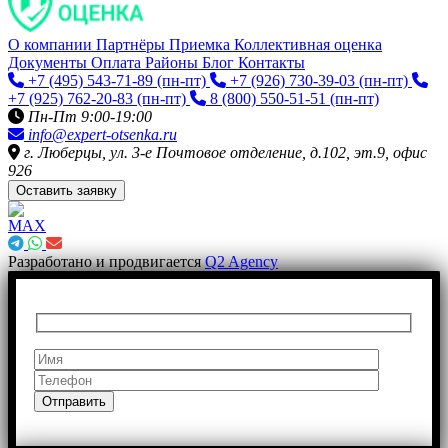
О компании
Партнёры
Приемка
Коллективная оценка
Документы
Оплата
Районы
Блог
Контакты
+7 (495) 543-71-89
(пн-пт)
+7 (926) 730-39-03
(пн-пт)
+7 (925) 762-20-83
(пн-пт)
8 (800) 550-51-51
(пн-пт)
Пн-Пт 9:00-19:00
info@expert-otsenka.ru
г. Люберцы, ул. 3-е Почтовое отделение, д.102, эт.9, офис
926
Оставить заявку
Разработано и продвигается
Q2 Agency