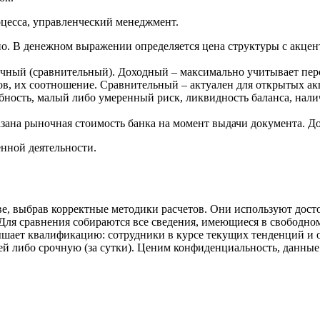
оцесса, управленческий менеджмент.
. В денежном выражении определяется цена структуры с акценто
чный (сравнительный). Доходный – максимально учитывает перс
вов, их соотношение. Сравнительный – актуален для открытых ак
ность, малый либо умеренный риск, ликвидность баланса, налич
казана рыночная стоимость банка на момент выдачи документа. Д
енной деятельности.
е, выбрав корректные методики расчетов. Они используют дост
 Для сравнения собираются все сведения, имеющиеся в свободном
шает квалификацию: сотрудники в курсе текущих тенденций и 
ней либо срочную (за сутки). Ценим конфиденциальность, данные