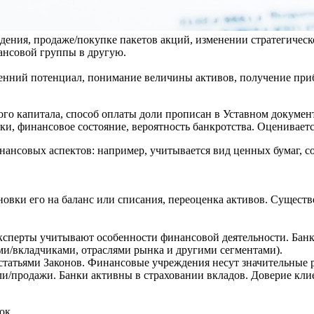
ения, продаже/покупке пакетов акций, изменении стратегическо
нансовой группы в другую.
енний потенциал, понимание величины активов, получение приб
ого капитала, способ оплаты доли прописан в Уставном докумен
и, финансовое состояние, вероятность банкротства. Оценивает
нансовых аспектов: например, учитывается вид ценных бумаг, 
овки его на баланс или списания, переоценка активов. Существ
сперты учитывают особенности финансовой деятельности. Банк 
и/вкладчиками, отраслями рынка и другими сегментами).
 статьями Законов. Финансовые учреждения несут значительные
и/продажи. Банки активны в страховании вкладов. Доверие кли
ок.