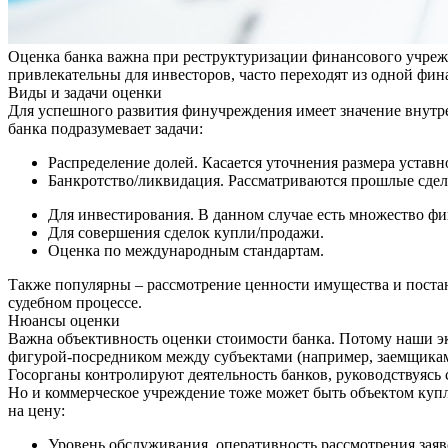
Оценка банка важна при реструктуризации финансового учрежд
привлекательны для инвесторов, часто переходят из одной фи
Виды и задачи оценки
Для успешного развития финучреждения имеет значение внутр
банка подразумевает задачи:
Распределение долей. Касается уточнения размера уставн
Банкротство/ликвидация. Рассматриваются прошлые сделк
Для инвестирования. В данном случае есть множество фи
Для совершения сделок купли/продажи.
Оценка по международным стандартам.
Также популярны – рассмотрение ценности имущества и постан
судебном процессе.
Нюансы оценки
Важна объективность оценки стоимости банка. Потому наши эк
фигурой-посредником между субъектами (например, заемщикам
Госорганы контролируют деятельность банков, руководствуясь
Но и коммерческое учреждение тоже может быть объектом купл
на цену:
Уровень обслуживания, оперативность рассмотрения заяв