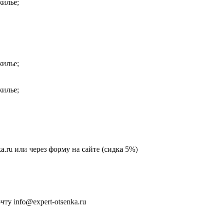
жилье;
жилье;
жилье;
ka.ru или через форму на сайте (сидка 5%)
у info@expert-otsenka.ru