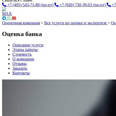
Связаться с нами
+7 (495) 543-71-89
(пн-пт)
+7 (926) 730-39-03
(пн-пт)
+7
Оценочная компания
>
Все услуги по оценке и экспертизе
>
Оц
Оценка банка
Описание услуги
Этапы работы
Стоимость
О компании
Отзывы
Заказать
Контакты