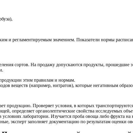
буза),
им и регламентируемым значением. Показатели нормы расписаны
еления сортов. На продажу допускаются продукты, прошедшие эк
и.
 продукции этим правилам и нормам.
одов веществ (например, нитратов), которые негативным образо
ает продукцию. Проверяет условия, в которых транспортируются
щей, определяет органолептические свойства исследуемых объе
 условиях лаборатории. Изучается проба овоща либо фрукта на 
ные, эксперт заполняет документацию по результатам оценки ов