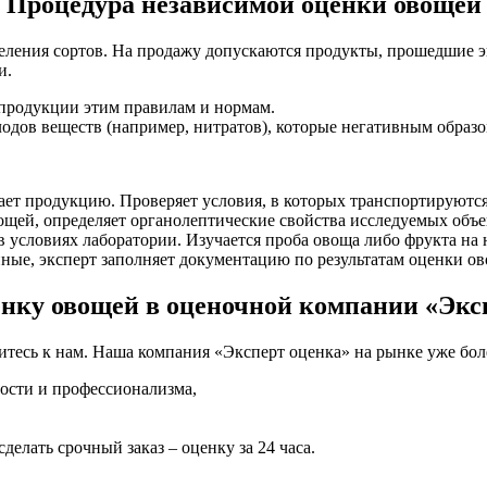
Процедура независимой оценки овощей
еления сортов. На продажу допускаются продукты, прошедшие эк
и.
 продукции этим правилам и нормам.
одов веществ (например, нитратов), которые негативным образо
ает продукцию. Проверяет условия, в которых транспортируются
щей, определяет органолептические свойства исследуемых объе
 условиях лаборатории. Изучается проба овоща либо фрукта на 
ные, эксперт заполняет документацию по результатам оценки ов
енку овощей в оценочной компании «Экс
итесь к нам. Наша компания «Эксперт оценка» на рынке уже боле
ости и профессионализма,
елать срочный заказ – оценку за 24 часа.