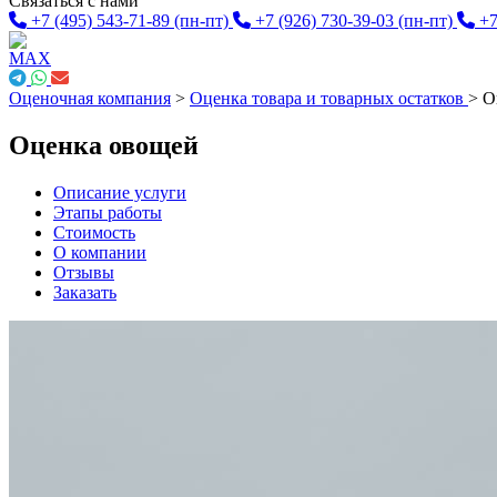
Связаться с нами
+7 (495) 543-71-89
(пн-пт)
+7 (926) 730-39-03
(пн-пт)
+7
Оценочная компания
>
Оценка товара и товарных остатков
>
О
Оценка овощей
Описание услуги
Этапы работы
Стоимость
О компании
Отзывы
Заказать