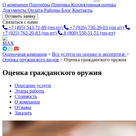
О компании
Партнёры
Приемка
Коллективная оценка
Документы
Оплата
Районы
Блог
Контакты
Оставить заявку
Связаться с нами
+7 (495) 543-71-89
(пн-пт)
+7 (926) 730-39-03
(пн-пт)
+7 (925) 762-20-83
(пн-пт)
8 (800) 550-51-51
(пн-пт)
Оценочная компания
>
Все услуги по оценке и экспертизе
>
Оценка оружия всех видов
>
Оценка гражданского оружия
Оценка гражданского оружия
Описание услуги
Этапы работы
Стоимость
О компании
Отзывы
Заказать