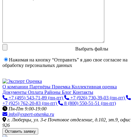
Выбрать файлы
Нажимая на кнопку “Отправить” я даю свое согласие на
обработку персональных данных
О компании
Партнёры
Приемка
Коллективная оценка
Документы
Оплата
Районы
Блог
Контакты
+7 (495) 543-71-89
(пн-пт)
+7 (926) 730-39-03
(пн-пт)
+7 (925) 762-20-83
(пн-пт)
8 (800) 550-51-51
(пн-пт)
Пн-Пт 9:00-19:00
info@expert-otsenka.ru
г. Люберцы, ул. 3-е Почтовое отделение, д.102, эт.9, офис
926
Оставить заявку