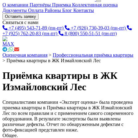
О компании
Партнёры
Приемка
Коллективная оценка
Документы
Оплата
Районы
Блог
Контакты
Оставить заявку
Связаться с нами
+7 (495) 543-71-89
(пн-пт)
+7 (926) 730-39-03
(пн-пт)
+7 (925) 762-20-83
(пн-пт)
8 (800) 550-51-51
(пн-пт)
Оценочная компания
>
Профессиональная приёмка квартиры
>
Приёмка квартиры в ЖК Измайловский Лес
Приёмка квартиры в ЖК
Измайловский Лес
Специалистами компании «Эксперт оценка» была проведена
приемка квартиры в Приёмка квартиры в ЖК Измайловский
Лес по всем правилам и с применением самого современного
оборудования. В результате экспертизы были выявлены
различные дефекты. Отчет по обнаруженным дефектам с
фото-фиксацией представлен ниже.
Общее.