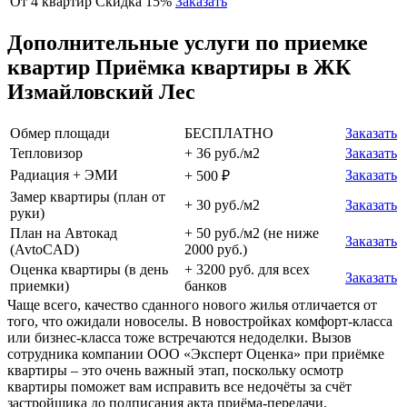
От 4 квартир
Скидка 15%
Заказать
Дополнительные услуги по приемке
квартир Приёмка квартиры в ЖК
Измайловский Лес
Обмер площади
БЕСПЛАТНО
Заказать
Тепловизор
+ 36 руб./м2
Заказать
Радиация + ЭМИ
Заказать
+ 500 ₽
Замер квартиры (план от
+ 30 руб./м2
Заказать
руки)
План на Автокад
+ 50 руб./м2 (не ниже
Заказать
(AvtoCAD)
2000 руб.)
Оценка квартиры (в день
+ 3200 руб. для всех
Заказать
приемки)
банков
Чаще всего, качество сданного нового жилья отличается от
того, что ожидали новоселы. В новостройках комфорт-класса
или бизнес-класса тоже встречаются недоделки. Вызов
сотрудника компании ООО «Эксперт Оценка» при приёмке
квартиры – это очень важный этап, поскольку осмотр
квартиры поможет вам исправить все недочёты за счёт
застройщика до подписания акта приёма-передачи.