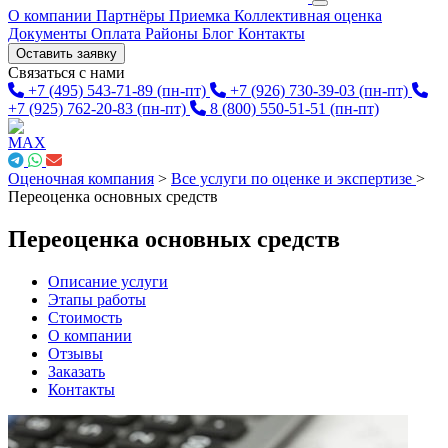
О компании
Партнёры
Приемка
Коллективная оценка
Документы
Оплата
Районы
Блог
Контакты
Оставить заявку
Связаться с нами
+7 (495) 543-71-89
(пн-пт)
+7 (926) 730-39-03
(пн-пт)
+7 (925) 762-20-83
(пн-пт)
8 (800) 550-51-51
(пн-пт)
Оценочная компания
>
Все услуги по оценке и экспертизе
>
Переоценка основных средств
Переоценка основных средств
Описание услуги
Этапы работы
Стоимость
О компании
Отзывы
Заказать
Контакты