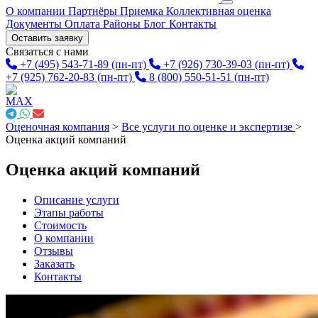
О компании
Партнёры
Приемка
Коллективная оценка
Документы
Оплата
Районы
Блог
Контакты
Оставить заявку
Связаться с нами
+7 (495) 543-71-89
(пн-пт)
+7 (926) 730-39-03
(пн-пт)
+7 (925) 762-20-83
(пн-пт)
8 (800) 550-51-51
(пн-пт)
Оценочная компания
>
Все услуги по оценке и экспертизе
>
Оценка акций компаний
Оценка акций компаний
Описание услуги
Этапы работы
Стоимость
О компании
Отзывы
Заказать
Контакты