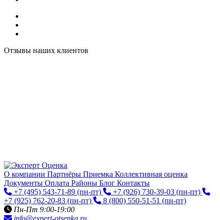
Отзывы наших клиентов
О компании
Партнёры
Приемка
Коллективная оценка
Документы
Оплата
Районы
Блог
Контакты
+7 (495) 543-71-89
(пн-пт)
+7 (926) 730-39-03
(пн-пт)
+7 (925) 762-20-83
(пн-пт)
8 (800) 550-51-51
(пн-пт)
Пн-Пт 9:00-19:00
info@expert-otsenka.ru