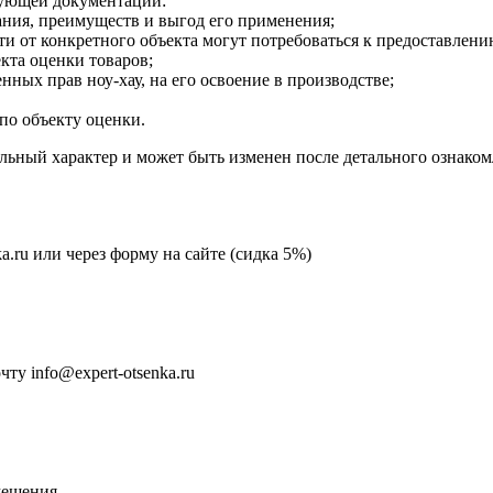
дующей документации:
ания, преимуществ и выгод его применения;
и от конкретного объекта могут потребоваться к предоставлен
кта оценки товаров;
ных прав ноу-хау, на его освоение в производстве;
по объекту оценки.
ьный характер и может быть изменен после детального ознако
ka.ru или через форму на сайте (сидка 5%)
у info@expert-otsenka.ru
мещения