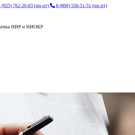
 (925) 762-20-83
(пн-пт)
8 (800) 550-51-51
(пн-пт)
енка НИР и НИОКР