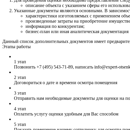
Для проведения оценки необходимо предоставление сле
описание объекта с указанием сферы его использов
Указанные документы являются основными. В зависимост
характеристики изготовляемых с применением объе
произведенные затраты на приобретение имуществен
информация по конкурентам;
бизнес-план или иная аналитическая документация 
Данный список дополнительных документов имеет предварител
Этапы работы
1 этап
Позвонить
+7 (495) 543-71-89
, написать info@expert-otsen
2 этап
Договориться о дате и времени осмотра помещения
3 этап
Отправить нам необходимые документы для оценки на почт
4 этап
Оплатить услугу оценки удобным для Вас способом
5 этап
Показать помещение нашему сотруднику для осмотра по