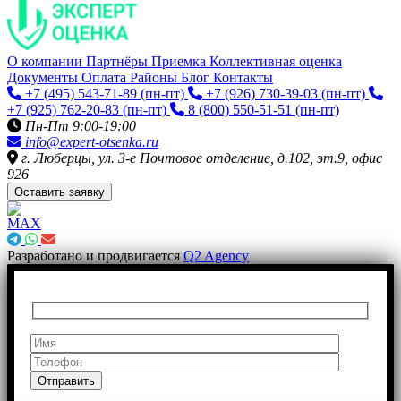
О компании
Партнёры
Приемка
Коллективная оценка
Документы
Оплата
Районы
Блог
Контакты
+7 (495) 543-71-89
(пн-пт)
+7 (926) 730-39-03
(пн-пт)
+7 (925) 762-20-83
(пн-пт)
8 (800) 550-51-51
(пн-пт)
Пн-Пт 9:00-19:00
info@expert-otsenka.ru
г. Люберцы, ул. 3-е Почтовое отделение, д.102, эт.9, офис
926
Оставить заявку
Разработано и продвигается
Q2 Agency