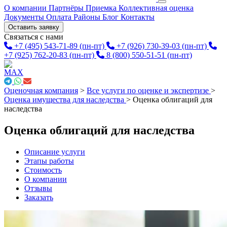
О компании
Партнёры
Приемка
Коллективная оценка
Документы
Оплата
Районы
Блог
Контакты
Оставить заявку
Связаться с нами
+7 (495) 543-71-89
(пн-пт)
+7 (926) 730-39-03
(пн-пт)
+7 (925) 762-20-83
(пн-пт)
8 (800) 550-51-51
(пн-пт)
Оценочная компания
>
Все услуги по оценке и экспертизе
>
Оценка имущества для наследства
>
Оценка облигаций для
наследства
Оценка облигаций для наследства
Описание услуги
Этапы работы
Стоимость
О компании
Отзывы
Заказать