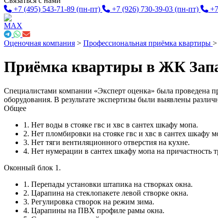
Связаться с нами
+7 (495) 543-71-89
(пн-пт)
+7 (926) 730-39-03
(пн-пт)
+7
Оценочная компания
>
Профессиональная приёмка квартиры
Приёмка квартиры в ЖК Зап
Специалистами компании «Эксперт оценка» была проведена п
оборудования. В результате экспертизы были выявлены различ
Общее
1. Нет воды в стояке гвс и хвс в сантех шкафу мопа.
2. Нет пломбировки на стояке гвс и хвс в сантех шкафу м
3. Нет тяги вентиляционного отверстия на кухне.
4. Нет нумерации в сантех шкафу мопа на причастность т
Оконный блок 1.
1. Перепады установки штапика на створках окна.
2. Царапина на стеклопакете левой створке окна.
3. Регулировка створок на режим зима.
4. Царапины на ПВХ профиле рамы окна.