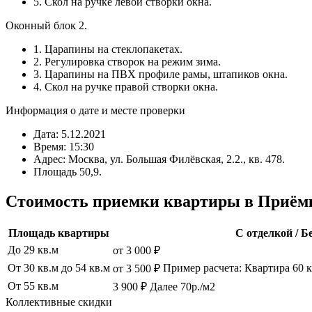
5. Скол на ручке левой створки окна.
Оконный блок 2.
1. Царапины на стеклопакетах.
2. Регулировка створок на режим зима.
3. Царапины на ПВХ профиле рамы, штапиков окна.
4. Скол на ручке правой створки окна.
Информация о дате и месте проверки
Дата: 5.12.2021
Время: 15:30
Адрес: Москва, ул. Большая Филёвская, 2.2., кв. 478.
Площадь 50,9.
Стоимость приемки квартиры в Приём
Площадь квартиры
С отделкой / Б
До 29 кв.м
от 3 000 ₽
От 30 кв.м до 54 кв.м
Пример расчета: Квартира 60 кв
от 3 500 ₽
От 55 кв.м
3 900 ₽ Далее 70р./м2
Коллективные скидки