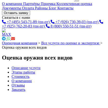
О компании
Партнёры
Приемка
Коллективная оценка
Документы
Оплата
Районы
Блог
Контакты
Оставить заявку
Связаться с нами
+7 (495) 543-71-89
(пн-пт)
+7 (926) 730-39-03
(пн-пт)
+7 (925) 762-20-83
(пн-пт)
8 (800) 550-51-51
(пн-пт)
Оценочная компания
>
Все услуги по оценке и экспертизе
>
Оценка оружия всех видов
Оценка оружия всех видов
Описание услуги
Этапы работы
Стоимость
О компании
Отзывы
Заказать