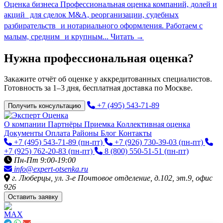
Оценка бизнеса
Профессиональная оценка компаний, долей и
акций для сделок M&A, реорганизации, судебных
разбирательств и нотариального оформления. Работаем с
малым, средним и крупным...
Читать
→
Нужна профессиональная оценка?
Закажите отчёт об оценке у аккредитованных специалистов.
Готовность за 1–3 дня, бесплатная доставка по Москве.
+7 (495) 543-71-89
Получить консультацию
О компании
Партнёры
Приемка
Коллективная оценка
Документы
Оплата
Районы
Блог
Контакты
+7 (495) 543-71-89
(пн-пт)
+7 (926) 730-39-03
(пн-пт)
+7 (925) 762-20-83
(пн-пт)
8 (800) 550-51-51
(пн-пт)
Пн-Пт 9:00-19:00
info@expert-otsenka.ru
г. Люберцы, ул. 3-е Почтовое отделение, д.102, эт.9, офис
926
Оставить заявку