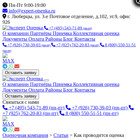
Пн-Пт 9:00-19:00
info@expert-otsenka.ru
г. Люберцы, ул. 3-е Почтовое отделение, д.102, эт.9, офис
926
+7 (495) 543-71-89
(пн-пт)
О компании
Партнёры
Приемка
Коллективная оценка
Документы
Оплата
Районы
Блог
Контакты
+7 (926) 730-39-03
+7 (925) 762-20-83
8 (800) 550-51-51
(пн-пт)
(пн-пт)
(пн-пт)
Оставить заявку
О компании
Партнёры
Приемка
Коллективная оценка
Документы
Оплата
Районы
Блог
Контакты
Оставить заявку
Связаться с нами
+7 (495) 543-71-89
(пн-пт)
+7 (926) 730-39-03
(пн-пт)
+7 (925) 762-20-83
(пн-пт)
8 (800) 550-51-51
(пн-пт)
Оценочная компания
>
Статьи
>
Как проводится оценка