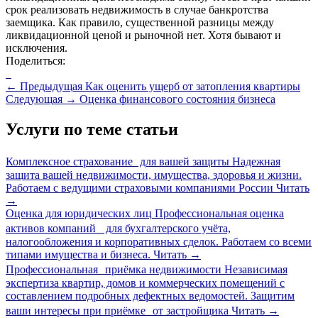
срок реализовать недвижимость в случае банкротства
заемщика. Как правило, существенной разницы между
ликвидационной ценой и рыночной нет. Хотя бывают и
исключения.
Поделиться:
←
Предыдущая
Как оценить ущерб от затопления квартиры
Следующая
→
Оценка финансового состояния бизнеса
Услуги по теме статьи
Комплексное страхование для вашей защиты
Надежная
защита вашей недвижимости, имущества, здоровья и жизни.
Работаем с ведущими страховыми компаниями России
Читать
→
Оценка для юридических лиц
Профессиональная оценка
активов компаний для бухгалтерского учёта,
налогообложения и корпоративных сделок. Работаем со всеми
типами имущества и бизнеса.
Читать
→
Профессиональная приёмка недвижимости
Независимая
экспертиза квартир, домов и коммерческих помещений с
составлением подробных дефектных ведомостей. Защитим
ваши интересы при приёмке от застройщика
Читать
→