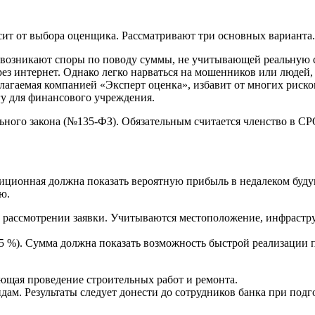
сит от выбора оценщика. Рассматривают три основных варианта.
ко возникают споры по поводу суммы, не учитывающей реальную
ез интернет. Однако легко нарваться на мошенников или люде
длагаемая компанией «Эксперт оценка», избавит от многих рис
у для финансового учреждения.
льного закона (№135-ФЗ). Обязательным считается членство в С
ционная должна показать вероятную прибыль в недалеком будущ
ю.
 рассмотрении заявки. Учитываются местоположение, инфрастру
5 %). Сумма должна показать возможность быстрой реализации 
ающая проведение строительных работ и ремонта.
ам. Результаты следует донести до сотрудников банка при подг