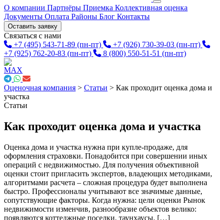
О компании
Партнёры
Приемка
Коллективная оценка
Документы
Оплата
Районы
Блог
Контакты
Оставить заявку
Связаться с нами
+7 (495) 543-71-89
(пн-пт)
+7 (926) 730-39-03
(пн-пт)
+7 (925) 762-20-83
(пн-пт)
8 (800) 550-51-51
(пн-пт)
Оценочная компания
>
Статьи
>
Как проходит оценка дома и
участка
Статьи
Как проходит оценка дома и участка
Оценка дома и участка нужна при купле-продаже, для
оформления страховки. Понадобится при совершении иных
операций с недвижимостью. Для получения объективной
оценки стоит пригласить экспертов, владеющих методиками,
алгоритмами расчета – сложная процедура будет выполнена
быстро. Профессионалы учитывают все значимые данные,
сопутствующие факторы. Когда нужна: цели оценки Рынок
недвижимости изменчив, разнообразие объектов велико:
появляются коттеджные поселки, таунхаусы, […]