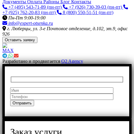
Документы
Оплата
Районы
Блог
Контакты
+7 (495) 543-71-89
(пн-пт)
+7 (926) 730-39-03
(пн-пт)
+7 (925) 762-20-83
(пн-пт)
8 (800) 550-51-51
(пн-пт)
Пн-Пт 9:00-19:00
info@expert-otsenka.ru
г. Люберцы, ул. 3-е Почтовое отделение, д.102, эт.9, офис
926
Оставить заявку
Разработано и продвигается
Q2 Agency
Заказ услуги