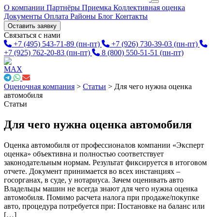
О компании
Партнёры
Приемка
Коллективная оценка
Документы
Оплата
Районы
Блог
Контакты
Оставить заявку
Связаться с нами
+7 (495) 543-71-89
(пн-пт)
+7 (926) 730-39-03
(пн-пт)
+7 (925) 762-20-83
(пн-пт)
8 (800) 550-51-51
(пн-пт)
Оценочная компания
>
Статьи
>
Для чего нужна оценка
автомобиля
Статьи
Для чего нужна оценка автомобиля
Оценка автомобиля от профессионалов компании «Эксперт
оценка» объективна и полностью соответствует
законодательным нормам. Результат фиксируется в итоговом
отчете. Документ принимается во всех инстанциях –
госорганах, в суде, у нотариуса. Зачем оценивать авто
Владельцы машин не всегда знают для чего нужна оценка
автомобиля. Помимо расчета налога при продаже/покупке
авто, процедура потребуется при: Постановке на баланс или
[…]