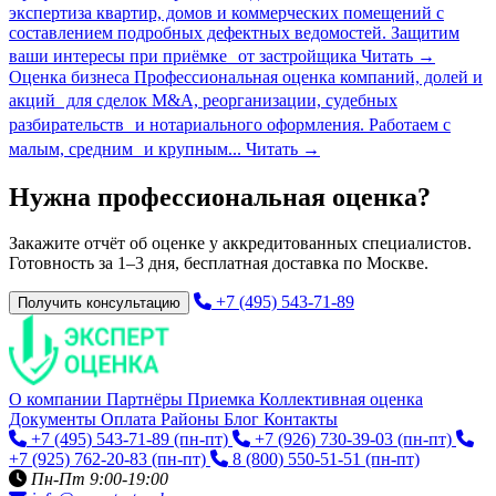
экспертиза квартир, домов и коммерческих помещений с
составлением подробных дефектных ведомостей. Защитим
ваши интересы при приёмке от застройщика
Читать
→
Оценка бизнеса
Профессиональная оценка компаний, долей и
акций для сделок M&A, реорганизации, судебных
разбирательств и нотариального оформления. Работаем с
малым, средним и крупным...
Читать
→
Нужна профессиональная оценка?
Закажите отчёт об оценке у аккредитованных специалистов.
Готовность за 1–3 дня, бесплатная доставка по Москве.
+7 (495) 543-71-89
Получить консультацию
О компании
Партнёры
Приемка
Коллективная оценка
Документы
Оплата
Районы
Блог
Контакты
+7 (495) 543-71-89
(пн-пт)
+7 (926) 730-39-03
(пн-пт)
+7 (925) 762-20-83
(пн-пт)
8 (800) 550-51-51
(пн-пт)
Пн-Пт 9:00-19:00