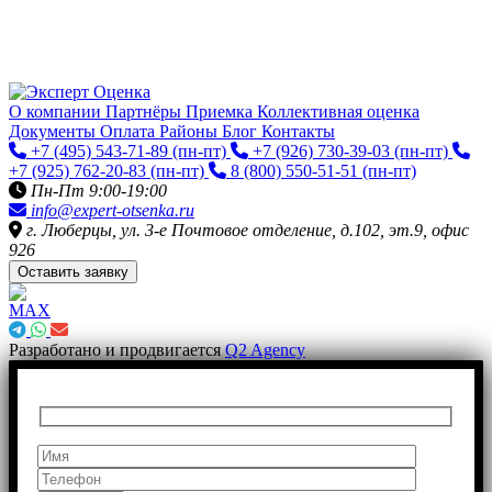
О компании
Партнёры
Приемка
Коллективная оценка
Документы
Оплата
Районы
Блог
Контакты
+7 (495) 543-71-89
(пн-пт)
+7 (926) 730-39-03
(пн-пт)
+7 (925) 762-20-83
(пн-пт)
8 (800) 550-51-51
(пн-пт)
Пн-Пт 9:00-19:00
info@expert-otsenka.ru
г. Люберцы, ул. 3-е Почтовое отделение, д.102, эт.9, офис
926
Оставить заявку
Разработано и продвигается
Q2 Agency