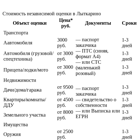
Стоимость независимой оценки в Лыткарино
Цена*
Объект оценки
Документы
Сроки
руб.
Транспорта
— паспорт
3000
1-3
Аавтомобиля
заказчика
руб.
дней
— ПТС (синяя,
Автомобиля (грузовой/
от 3000
1-3
формат А4)
спецтехника)
руб.
дней
— или СТС
от 3000
1-3
(маленький
Прицепа/лодки/мото
руб.
дней
розовый)
Недвижимости
от 9500
1-3
— паспорт
Дачи/дома/гаража
руб.
дней
заказчика
Квартиры/комнаты/
от 4500
— свидетельство о
1-3
ДДУ
руб.
собственности
дней
— или Выписка или
от 8000
1-3
Земельного участка
ЕГРН
руб.
дней
Имущества
от 2500
1-3
Оружия
руб.
дней