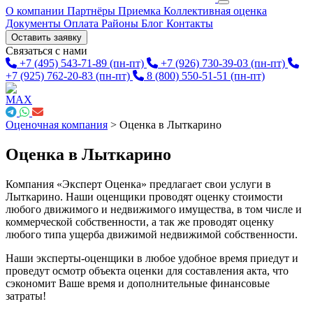
О компании
Партнёры
Приемка
Коллективная оценка
Документы
Оплата
Районы
Блог
Контакты
Оставить заявку
Связаться с нами
+7 (495) 543-71-89
(пн-пт)
+7 (926) 730-39-03
(пн-пт)
+7 (925) 762-20-83
(пн-пт)
8 (800) 550-51-51
(пн-пт)
Оценочная компания
>
Оценка в Лыткарино
Оценка в Лыткарино
Компания «Эксперт Оценка» предлагает свои услуги в
Лыткарино. Наши оценщики проводят оценку стоимости
любого движимого и недвижимого имущества, в том числе и
коммерческой собственности, а так же проводят оценку
любого типа ущерба движимой недвижимой собственности.
Наши эксперты-оценщики в любое удобное время приедут и
проведут осмотр объекта оценки для составления акта, что
сэкономит Ваше время и дополнительные финансовые
затраты!