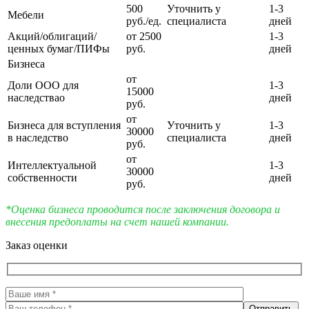
500
Уточнить у
1-3
Мебели
руб./ед.
специалиста
дней
Акций/облигаций/
от 2500
1-3
ценных бумаг/ПИФы
руб.
дней
Бизнеса
от
Доли ООО для
1-3
15000
наследствао
дней
руб.
от
Бизнеса для вступления
Уточнить у
1-3
30000
в наследство
специалиста
дней
руб.
от
Интеллектуальной
1-3
30000
собственности
дней
руб.
*Оценка бизнеса проводится после заключения договора и
внесения предоплаты на счет нашей компании.
Заказ оценки