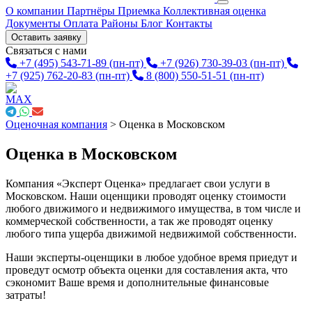
О компании
Партнёры
Приемка
Коллективная оценка
Документы
Оплата
Районы
Блог
Контакты
Оставить заявку
Связаться с нами
+7 (495) 543-71-89
(пн-пт)
+7 (926) 730-39-03
(пн-пт)
+7 (925) 762-20-83
(пн-пт)
8 (800) 550-51-51
(пн-пт)
Оценочная компания
>
Оценка в Московском
Оценка в Московском
Компания «Эксперт Оценка» предлагает свои услуги в
Московском. Наши оценщики проводят оценку стоимости
любого движимого и недвижимого имущества, в том числе и
коммерческой собственности, а так же проводят оценку
любого типа ущерба движимой недвижимой собственности.
Наши эксперты-оценщики в любое удобное время приедут и
проведут осмотр объекта оценки для составления акта, что
сэкономит Ваше время и дополнительные финансовые
затраты!