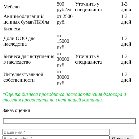
500
Уточнить у
1-3
Мебели
руб./ед.
специалиста
дней
Акций/облигаций/
от 2500
1-3
ценных бумаг/ПИФы
руб.
дней
Бизнеса
от
Доли ООО для
1-3
15000
наследства
дней
руб.
от
Бизнеса для вступления
Уточнить у
1-3
30000
в наследство
специалиста
дней
руб.
от
Интеллектуальной
1-3
30000
собственности
дней
руб.
*Оценка бизнеса проводится после заключения договора и
внесения предоплаты на счет нашей компании.
Заказ оценки