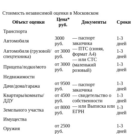
Стоимость независимой оценки в Московском
Цена*
Объект оценки
Документы
Сроки
руб.
Транспорта
— паспорт
3000
1-3
Автомобиля
заказчика
руб.
дней
— ПТС (синяя,
Автомобиля (грузовой/
от 3000
1-3
формат А4)
спецтехника)
руб.
дней
— или СТС
от 3000
1-3
(маленький
Прицепа/лодки/мото
руб.
дней
розовый)
Недвижимости
от 9500
1-3
— паспорт
Дачи/дома/гаража
руб.
дней
заказчика
Квартиры/комнаты/
от 4500
— свидетельство о
1-3
ДДУ
руб.
собственности
дней
— или Выписка или
от 8000
1-3
Земельного участка
ЕГРН
руб.
дней
Имущества
от 2500
1-3
Оружия
руб.
дней