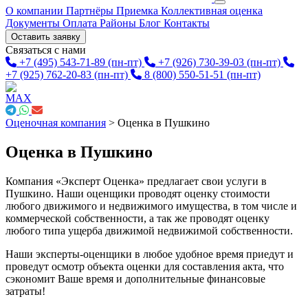
О компании
Партнёры
Приемка
Коллективная оценка
Документы
Оплата
Районы
Блог
Контакты
Оставить заявку
Связаться с нами
+7 (495) 543-71-89
(пн-пт)
+7 (926) 730-39-03
(пн-пт)
+7 (925) 762-20-83
(пн-пт)
8 (800) 550-51-51
(пн-пт)
Оценочная компания
>
Оценка в Пушкино
Оценка в Пушкино
Компания «Эксперт Оценка» предлагает свои услуги в
Пушкино. Наши оценщики проводят оценку стоимости
любого движимого и недвижимого имущества, в том числе и
коммерческой собственности, а так же проводят оценку
любого типа ущерба движимой недвижимой собственности.
Наши эксперты-оценщики в любое удобное время приедут и
проведут осмотр объекта оценки для составления акта, что
сэкономит Ваше время и дополнительные финансовые
затраты!