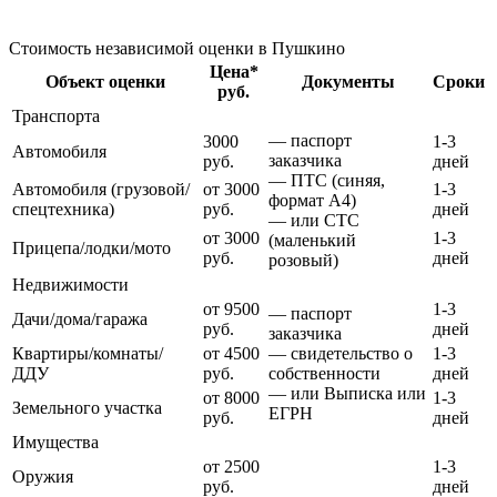
Стоимость независимой оценки в Пушкино
Цена*
Объект оценки
Документы
Сроки
руб.
Транспорта
— паспорт
3000
1-3
Автомобиля
заказчика
руб.
дней
— ПТС (синяя,
Автомобиля (грузовой/
от 3000
1-3
формат А4)
спецтехника)
руб.
дней
— или СТС
от 3000
1-3
(маленький
Прицепа/лодки/мото
руб.
дней
розовый)
Недвижимости
от 9500
1-3
— паспорт
Дачи/дома/гаража
руб.
дней
заказчика
Квартиры/комнаты/
от 4500
— свидетельство о
1-3
ДДУ
руб.
собственности
дней
— или Выписка или
от 8000
1-3
Земельного участка
ЕГРН
руб.
дней
Имущества
от 2500
1-3
Оружия
руб.
дней