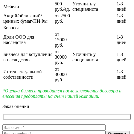
500
Уточнить у
1-3
Мебели
руб./ед.
специалиста
дней
Акций/облигаций/
от 2500
1-3
ценных бумаг/ПИФы
руб.
дней
Бизнеса
от
Доли ООО для
1-3
15000
наследства
дней
руб.
от
Бизнеса для вступления
Уточнить у
1-3
30000
в наследство
специалиста
дней
руб.
от
Интеллектуальной
1-3
30000
собственности
дней
руб.
*Оценка бизнеса проводится после заключения договора и
внесения предоплаты на счет нашей компании.
Заказ оценки