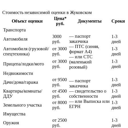
Стоимость независимой оценки в Жуковском
Цена*
Объект оценки
Документы
Сроки
руб.
Транспорта
— паспорт
3000
1-3
Автомобиля
заказчика
руб.
дней
— ПТС (синяя,
Автомобиля (грузовой/
от 3000
1-3
формат А4)
спецтехника)
руб.
дней
— или СТС
от 3000
1-3
(маленький
Прицепа/лодки/мото
руб.
дней
розовый)
Недвижимости
от 9500
1-3
— паспорт
Дачи/дома/гаража
руб.
дней
заказчика
Квартиры/комнаты/
от 4500
— свидетельство о
1-3
ДДУ
руб.
собственности
дней
— или Выписка или
от 8000
1-3
Земельного участка
ЕГРН
руб.
дней
Имущества
от 2500
1-3
Оружия
руб.
дней