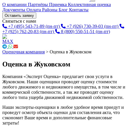
О компании
Партнёры
Приемка
Коллективная оценка
Документы
Оплата
Районы
Блог
Контакты
Оставить заявку
Связаться с нами
+7 (495) 543-71-89
(пн-пт)
+7 (926) 730-39-03
(пн-пт)
+7 (925) 762-20-83
(пн-пт)
8 (800) 550-51-51
(пн-пт)
Оценочная компания
>
Оценка в Жуковском
Оценка в Жуковском
Компания «Эксперт Оценка» предлагает свои услуги в
Жуковском. Наши оценщики проводят оценку стоимости
любого движимого и недвижимого имущества, в том числе и
коммерческой собственности, а так же проводят оценку
любого типа ущерба движимой недвижимой собственности.
Наши эксперты-оценщики в любое удобное время приедут и
проведут осмотр объекта оценки для составления акта, что
сэкономит Ваше время и дополнительные финансовые
затраты!