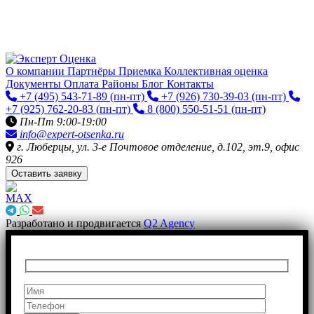
О компании
Партнёры
Приемка
Коллективная оценка
Документы
Оплата
Районы
Блог
Контакты
+7 (495) 543-71-89
(пн-пт)
+7 (926) 730-39-03
(пн-пт)
+7 (925) 762-20-83
(пн-пт)
8 (800) 550-51-51
(пн-пт)
Пн-Пт 9:00-19:00
info@expert-otsenka.ru
г. Люберцы, ул. 3-е Почтовое отделение, д.102, эт.9, офис
926
Оставить заявку
Разработано и продвигается
Q2 Agency