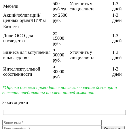
500
Уточнить у
1-3
Мебели
руб./ед.
специалиста
дней
Акций/облигаций/
от 2500
1-3
ценных бумаг/ПИФы
руб.
дней
Бизнеса
от
Доли ООО для
1-3
15000
наследства
дней
руб.
от
Бизнеса для вступления
Уточнить у
1-3
30000
в наследство
специалиста
дней
руб.
от
Интеллектуальной
1-3
30000
собственности
дней
руб.
*Оценка бизнеса проводится после заключения договора и
внесения предоплаты на счет нашей компании.
Заказ оценки