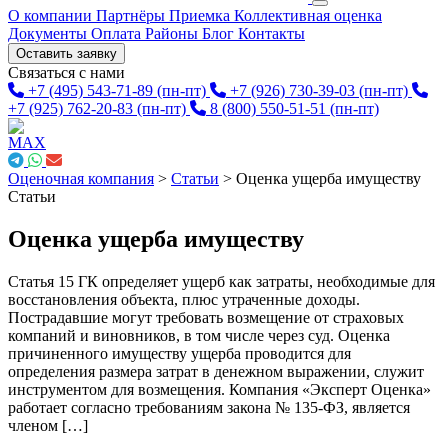
О компании
Партнёры
Приемка
Коллективная оценка
Документы
Оплата
Районы
Блог
Контакты
Оставить заявку
Связаться с нами
+7 (495) 543-71-89
(пн-пт)
+7 (926) 730-39-03
(пн-пт)
+7 (925) 762-20-83
(пн-пт)
8 (800) 550-51-51
(пн-пт)
Оценочная компания
>
Статьи
>
Оценка ущерба имуществу
Статьи
Оценка ущерба имуществу
Статья 15 ГК определяет ущерб как затраты, необходимые для
восстановления объекта, плюс утраченные доходы.
Пострадавшие могут требовать возмещение от страховых
компаний и виновников, в том числе через суд. Оценка
причиненного имуществу ущерба проводится для
определения размера затрат в денежном выражении, служит
инструментом для возмещения. Компания «Эксперт Оценка»
работает согласно требованиям закона № 135-ФЗ, является
членом […]