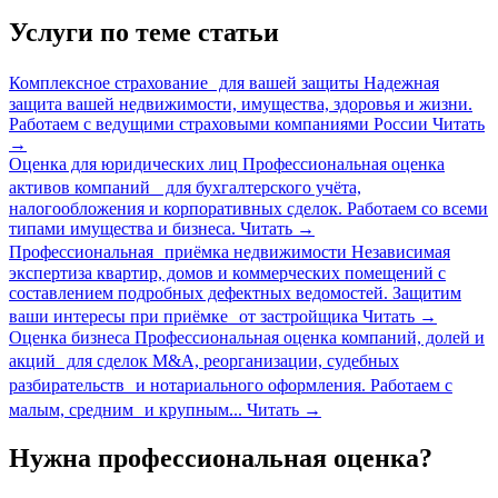
Услуги по теме статьи
Комплексное страхование для вашей защиты
Надежная
защита вашей недвижимости, имущества, здоровья и жизни.
Работаем с ведущими страховыми компаниями России
Читать
→
Оценка для юридических лиц
Профессиональная оценка
активов компаний для бухгалтерского учёта,
налогообложения и корпоративных сделок. Работаем со всеми
типами имущества и бизнеса.
Читать
→
Профессиональная приёмка недвижимости
Независимая
экспертиза квартир, домов и коммерческих помещений с
составлением подробных дефектных ведомостей. Защитим
ваши интересы при приёмке от застройщика
Читать
→
Оценка бизнеса
Профессиональная оценка компаний, долей и
акций для сделок M&A, реорганизации, судебных
разбирательств и нотариального оформления. Работаем с
малым, средним и крупным...
Читать
→
Нужна профессиональная оценка?