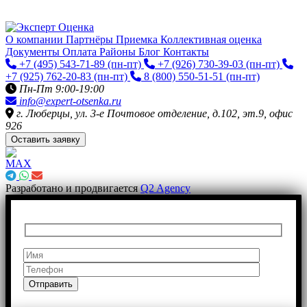
О компании
Партнёры
Приемка
Коллективная оценка
Документы
Оплата
Районы
Блог
Контакты
+7 (495) 543-71-89
(пн-пт)
+7 (926) 730-39-03
(пн-пт)
+7 (925) 762-20-83
(пн-пт)
8 (800) 550-51-51
(пн-пт)
Пн-Пт 9:00-19:00
info@expert-otsenka.ru
г. Люберцы, ул. 3-е Почтовое отделение, д.102, эт.9, офис
926
Оставить заявку
Разработано и продвигается
Q2 Agency