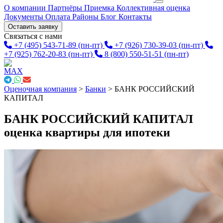
О компании
Партнёры
Приемка
Коллективная оценка
Документы
Оплата
Районы
Блог
Контакты
Оставить заявку
Связаться с нами
+7 (495) 543-71-89
(пн-пт)
+7 (926) 730-39-03
(пн-пт)
+7 (925) 762-20-83
(пн-пт)
8 (800) 550-51-51
(пн-пт)
Оценочная компания
>
Банки
>
БАНК РОССИЙСКИЙ
КАПИТАЛ
БАНК РОССИЙСКИЙ КАПИТАЛ
оценка квартиры для ипотеки