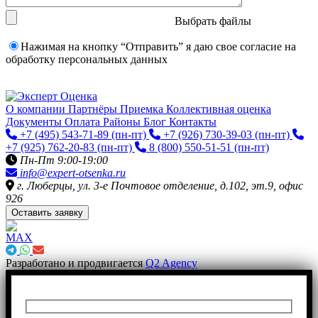
Выбрать файлы
Нажимая на кнопку “Отправить” я даю свое согласие на
обработку персональных данных
О компании
Партнёры
Приемка
Коллективная оценка
Документы
Оплата
Районы
Блог
Контакты
+7 (495) 543-71-89
(пн-пт)
+7 (926) 730-39-03
(пн-пт)
+7 (925) 762-20-83
(пн-пт)
8 (800) 550-51-51
(пн-пт)
Пн-Пт 9:00-19:00
info@expert-otsenka.ru
г. Люберцы, ул. 3-е Почтовое отделение, д.102, эт.9, офис
926
Оставить заявку
Разработано и продвигается
Q2 Agency