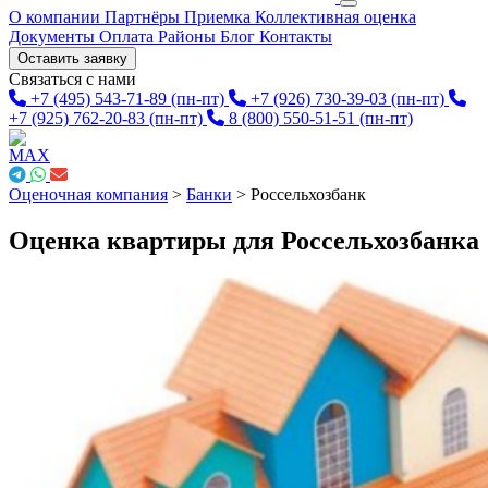
О компании
Партнёры
Приемка
Коллективная оценка
Документы
Оплата
Районы
Блог
Контакты
Оставить заявку
Связаться с нами
+7 (495) 543-71-89
(пн-пт)
+7 (926) 730-39-03
(пн-пт)
+7 (925) 762-20-83
(пн-пт)
8 (800) 550-51-51
(пн-пт)
Оценочная компания
>
Банки
>
Россельхозбанк
Оценка квартиры для Россельхозбанка