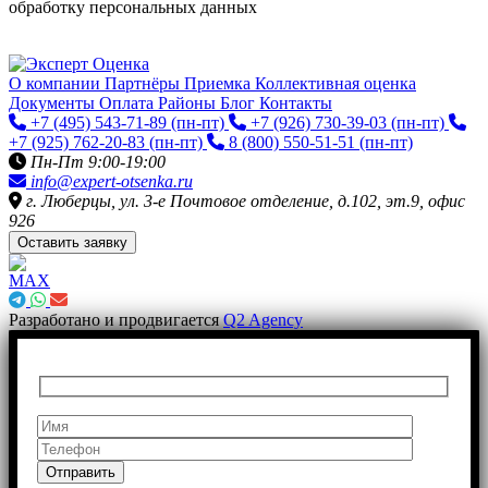
обработку персональных данных
О компании
Партнёры
Приемка
Коллективная оценка
Документы
Оплата
Районы
Блог
Контакты
+7 (495) 543-71-89
(пн-пт)
+7 (926) 730-39-03
(пн-пт)
+7 (925) 762-20-83
(пн-пт)
8 (800) 550-51-51
(пн-пт)
Пн-Пт 9:00-19:00
info@expert-otsenka.ru
г. Люберцы, ул. 3-е Почтовое отделение, д.102, эт.9, офис
926
Оставить заявку
Разработано и продвигается
Q2 Agency